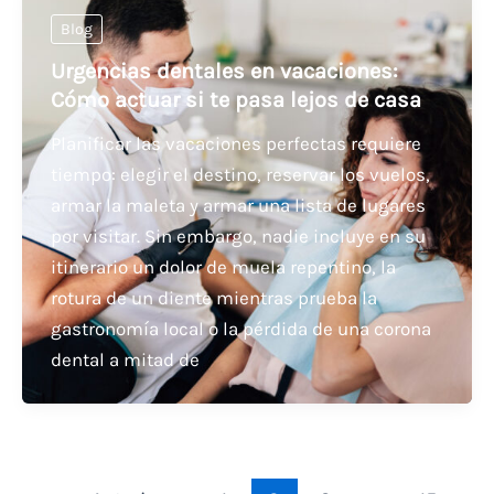
Blog
Urgencias dentales en vacaciones:
Cómo actuar si te pasa lejos de casa
Planificar las vacaciones perfectas requiere
tiempo: elegir el destino, reservar los vuelos,
armar la maleta y armar una lista de lugares
por visitar. Sin embargo, nadie incluye en su
itinerario un dolor de muela repentino, la
rotura de un diente mientras prueba la
gastronomía local o la pérdida de una corona
dental a mitad de