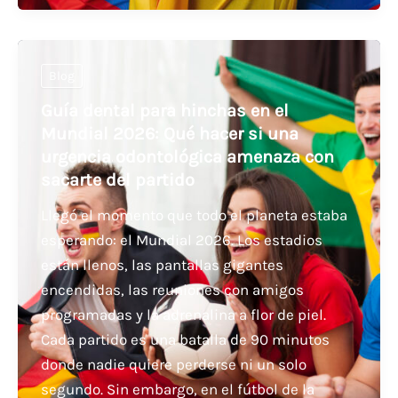
Blog
Guía dental para hinchas en el
Mundial 2026: Qué hacer si una
urgencia odontológica amenaza con
sacarte del partido
Llegó el momento que todo el planeta estaba
esperando: el Mundial 2026. Los estadios
están llenos, las pantallas gigantes
encendidas, las reuniones con amigos
programadas y la adrenalina a flor de piel.
Cada partido es una batalla de 90 minutos
donde nadie quiere perderse ni un solo
segundo. Sin embargo, en el fútbol de la