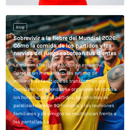
Blog
Sobrevivir a la fiebre del Mundial 2026:
Cómo la comida de los partidos y los
nervios del juego sabotean tus dientes
La máxima fiesta del fútbol ya está aquí.
Durante un mes entero, las rutinas de
millones de fanáticos se transforman por
completo: las agendas se organizan en torno a
los horarios de los partidos, las oficinas se
paralizan durante 90 minutos y las reuniones
familiares y de amigos se multiplican frente a
las pantallas. La