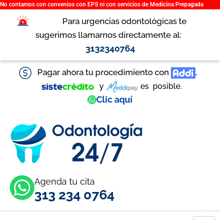
No contamos con convenios con EPS ni con servicios de Medicina Prepagada
Ir
al
Para urgencias odontológicas te
contenido
sugerimos llamarnos directamente al:
3132340764
Pagar ahora tu procedimiento con
,
y
es
posible.
Clic aquí
Agenda tu cita
313 234 0764