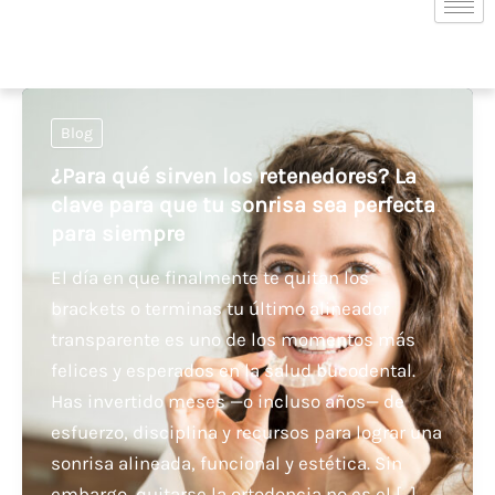
Blog
¿Para qué sirven los retenedores? La
clave para que tu sonrisa sea perfecta
para siempre
El día en que finalmente te quitan los
brackets o terminas tu último alineador
transparente es uno de los momentos más
felices y esperados en la salud bucodental.
Has invertido meses —o incluso años— de
esfuerzo, disciplina y recursos para lograr una
sonrisa alineada, funcional y estética. Sin
embargo, quitarse la ortodoncia no es el […]