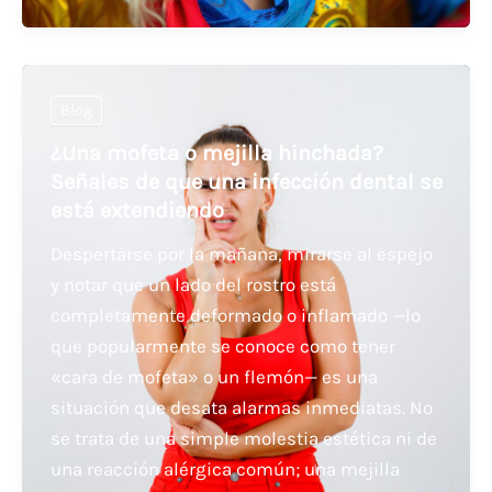
Blog
¿Una mofeta o mejilla hinchada?
Señales de que una infección dental se
está extendiendo
Despertarse por la mañana, mirarse al espejo
y notar que un lado del rostro está
completamente deformado o inflamado —lo
que popularmente se conoce como tener
«cara de mofeta» o un flemón— es una
situación que desata alarmas inmediatas. No
se trata de una simple molestia estética ni de
una reacción alérgica común; una mejilla