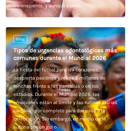
inconsciente, y aunque puede
Blog
Tipos de urgencias odontológicas más
comunes durante el Mundial 2026
La fiesta del fútbol paraliza corazones,
despierta pasiones y reúne a millones de
hinchas frente a las pantallas o en los
estadios. Durante el Mundial 2026, las
emociones están al límite y las rutinas diarias
cambian por completo para dar paso a la
celebración. Sin embargo, en medio de la
euforia por un gol o