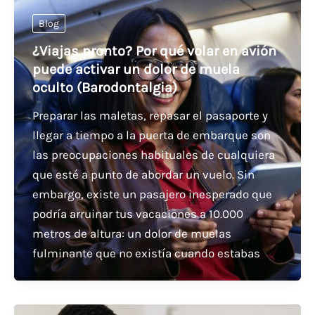
Blog
¿Viajas pronto? Por qué volar en avión
puede activar un dolor de muela
oculto (Barodontalgia)
Preparar las maletas, repasar el pasaporte y
llegar a tiempo a la puerta de embarque son
las preocupaciones habituales de cualquiera
que esté a punto de abordar un vuelo. Sin
embargo, existe un pasajero inesperado que
podría arruinar tus vacaciones a 10.000
metros de altura: un dolor de muelas
fulminante que no existía cuando estabas