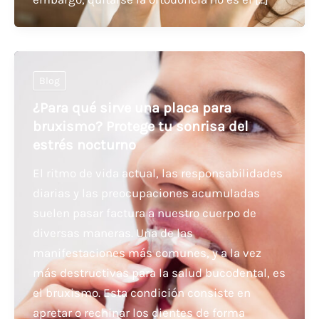
Blog
¿Para qué sirve una placa para
bruxismo? Protege tu sonrisa del
estrés nocturno
El ritmo de vida actual, las responsabilidades
diarias y las preocupaciones acumuladas
suelen pasar factura a nuestro cuerpo de
diversas maneras. Una de las
manifestaciones más comunes, y a la vez
más destructivas para la salud bucodental, es
el bruxismo. Esta condición consiste en
apretar o rechinar los dientes de forma