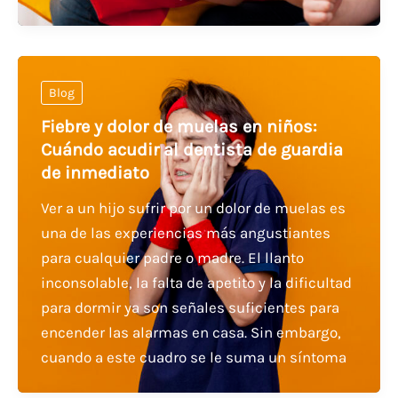
Blog
Fiebre y dolor de muelas en niños:
Cuándo acudir al dentista de guardia
de inmediato
Ver a un hijo sufrir por un dolor de muelas es
una de las experiencias más angustiantes
para cualquier padre o madre. El llanto
inconsolable, la falta de apetito y la dificultad
para dormir ya son señales suficientes para
encender las alarmas en casa. Sin embargo,
cuando a este cuadro se le suma un síntoma