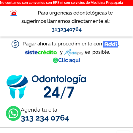
No contamos con convenios con EPS ni con servicios de Medicina Prepagada
Ir
al
Para urgencias odontológicas te
contenido
sugerimos llamarnos directamente al:
3132340764
Pagar ahora tu procedimiento con
,
y
es
posible.
Clic aquí
Agenda tu cita
313 234 0764