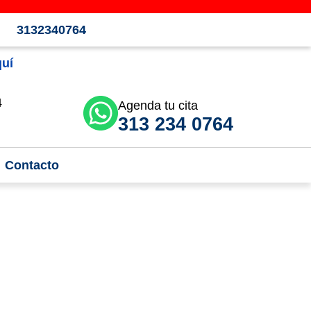
3132340764
quí
4
Agenda tu cita
313 234 0764
Contacto