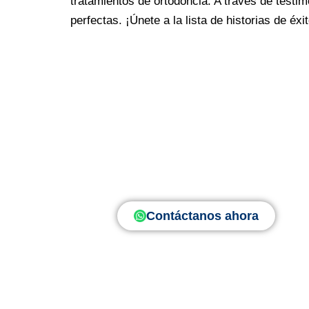
tratamientos de ortodoncia. A través de testi
perfectas. ¡Únete a la lista de historias de éxi
Atendemos emergencias dentales las 
atención especial
¡
Contáctanos ahora