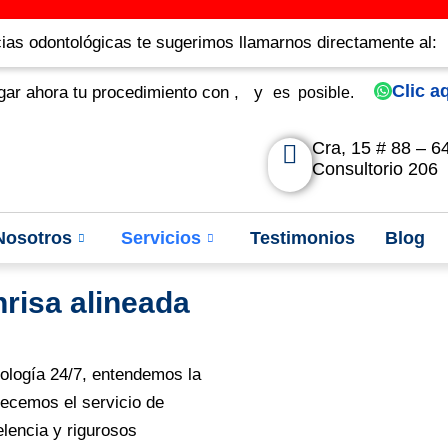
as odontológicas te sugerimos llamarnos directamente al:
Clic a
r ahora tu procedimiento con
,
y
es
posible.
Cra, 15 # 88 – 6
Consultorio 206
Nosotros
Servicios
Testimonios
Blog
risa alineada
ología 24/7, entendemos la
recemos el servicio de
lencia y rigurosos