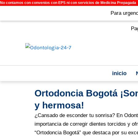
No contamos con convenios con EPS ni con servicios de Medicina Prepagada
Ir
al
Para urgenci
contenido
Paga
inicio
Ortodoncia Bogotá ¡Son
y hermosa!
¿Cansado de esconder tu sonrisa? En Odont
importancia de corregir dientes torcidos y of
“Ortodoncia Bogotá” que destaca por su exce