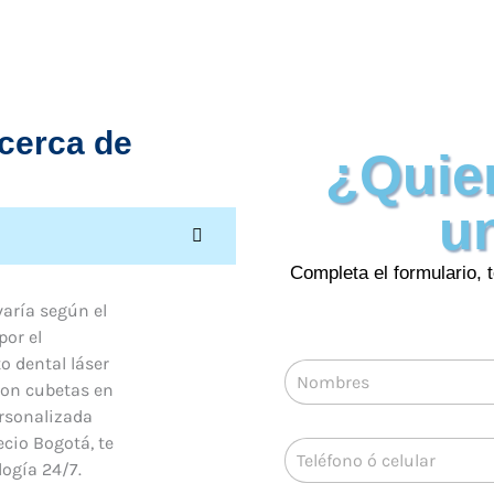
cerca de
¿Quie
un
Completa el formulario, 
varía según el
or el
o dental láser
N
 con cubetas en
o
m
Nombre
ersonalizada
b
cio Bogotá, te
T
r
ogía 24/7.
e
e
l