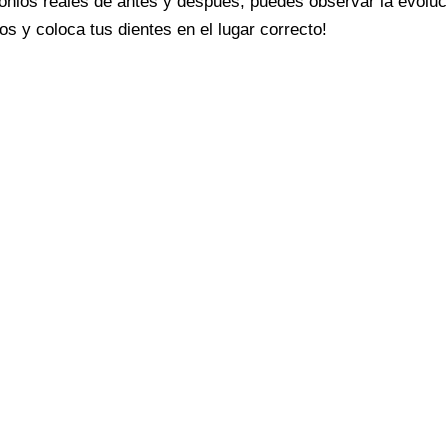
monios reales de antes y después, puedes observar la evoluc
tos y coloca tus dientes en el lugar correcto!
¡Odontólogos de urgencia todo el año cerca de ti!
24 horas del día. Contamos con la tecnología necesaria par
izada inmediata, de la forma más eficaz y con las mayores g
Somos tu solución en situaciones que no pueden espera