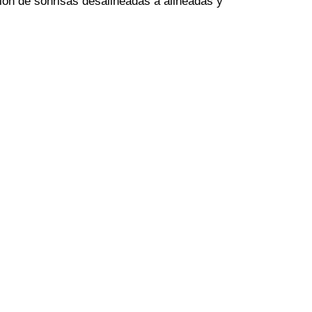
ión de sonrisas desalineadas a alineadas y
a tratar urgencias odontológicas con
arantías de éxito.
r!