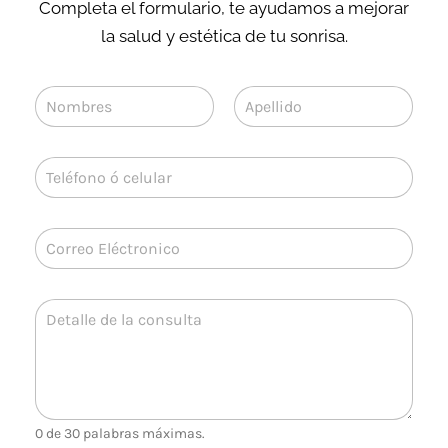
Completa el formulario, te ayudamos a mejorar
la salud y estética de tu sonrisa.
N
o
m
Nombre
Apellidos
b
T
r
e
e
l
*
é
C
f
o
o
r
n
r
o
D
e
*
e
o
t
e
a
l
l
e
l
c
e
t
0 de 30 palabras máximas.
d
r