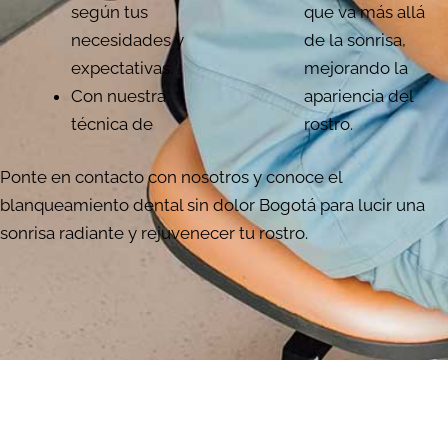
según tus
que va más allá
necesidades y
de la sonrisa,
expectativas.
mejorando la
Con nuestra
apariencia del
técnica de
rostro.
Ponte en contacto con nosotros y conoce el
blanqueamiento dental sin dolor Bogotá para lucir una
sonrisa radiante y rejuvenecer tu rostro.