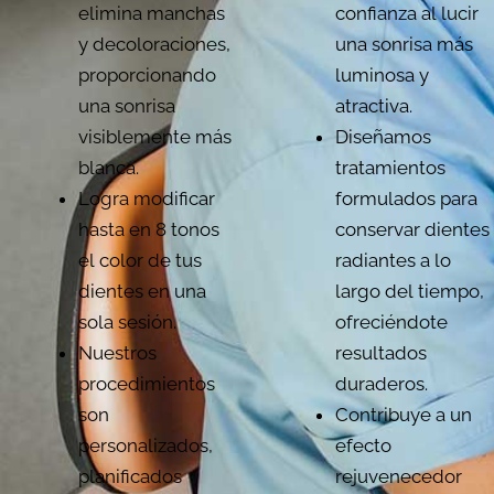
elimina manchas
confianza al lucir
y decoloraciones,
una sonrisa más
proporcionando
luminosa y
una sonrisa
atractiva.
visiblemente más
Diseñamos
blanca.
tratamientos
Logra modificar
formulados para
hasta en 8 tonos
conservar dientes
el color de tus
radiantes a lo
dientes en una
largo del tiempo,
sola sesión.
ofreciéndote
Nuestros
resultados
procedimientos
duraderos.
son
Contribuye a un
personalizados,
efecto
planificados
rejuvenecedor