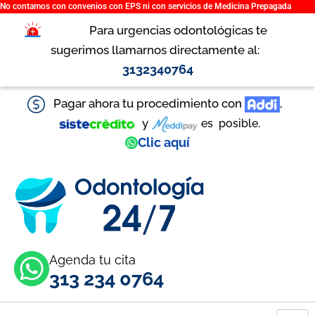
No contamos con convenios con EPS ni con servicios de Medicina Prepagada
Ir
al
Para urgencias odontológicas te
contenido
sugerimos llamarnos directamente al:
3132340764
Pagar ahora tu procedimiento con
,
y
es
posible.
Clic aquí
Agenda tu cita
313 234 0764