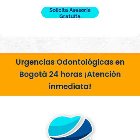
e
ó
c
Solicita Asesoría
n
o
Gratuita
i
n
c
s
o
u
*
l
t
a
*
Urgencias Odontológicas en
Bogotá 24 horas ¡Atención
inmediata!