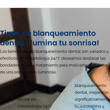
Tipos de blanqueamiento
dental ¡Ilumina tu sonrisa!
Los beneficios del blanqueamiento dental son variados y
efectivos. En Odontología 24/7, deseamos destacar las
bondades de este tratamiento para motivarte a disfrutar
de una sonrisa más luminosa.
El
blanqueamiento
blanqueamiento
dental, mejorarás
dental de
significativamente
Odontología 24/7
tu autoestima y