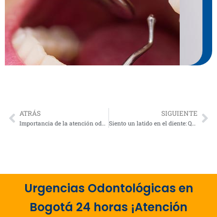
ATRÁS
SIGUIENTE
Prev
Ne
Importancia de la atención odontológica inmediata: Por qué el tiempo es tu mejor aliado
Siento un latido en el diente: Qué significa el dolor pulsante y cómo detenerlo
Urgencias Odontológicas en
Bogotá 24 horas ¡Atención