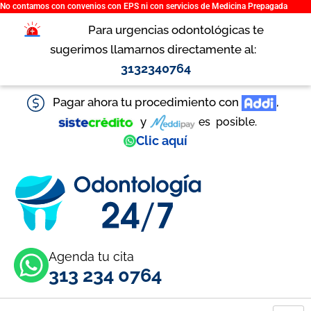
No contamos con convenios con EPS ni con servicios de Medicina Prepagada
Ir
al
Para urgencias odontológicas te
contenido
sugerimos llamarnos directamente al:
3132340764
Pagar ahora tu procedimiento con
,
y
es
posible.
Clic aquí
Agenda tu cita
313 234 0764