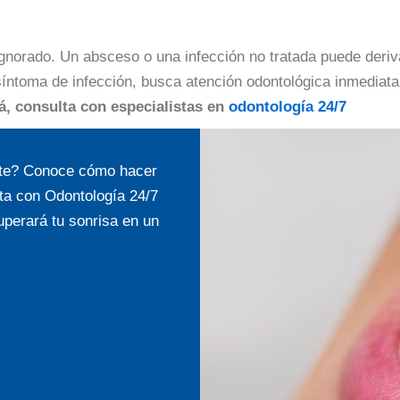
ignorado. Un absceso o una infección no tratada puede deri
síntoma de infección, busca atención odontológica inmediata
á, consulta con especialistas en
odontología 24/7
ente? Conoce cómo hacer
ta con Odontología 24/7
uperará tu sonrisa en un