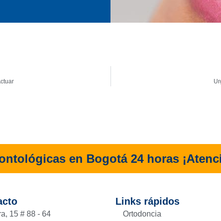
ctuar
Ur
ntológicas en Bogotá 24 horas ¡Atenc
acto
Links rápidos
a, 15 # 88 - 64
Ortodoncia