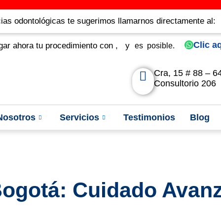
as odontológicas te sugerimos llamarnos directamente al:
Clic a
r ahora tu procedimiento con
,
y
es
posible.
Cra, 15 # 88 – 6
Consultorio 206
Nosotros
Servicios
Testimonios
Blog
Bogotá: Cuidado Avanz