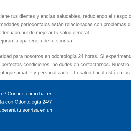
iene tus dientes y encías saludables, reduciendo el riesgo d
ermedades periodontales están relacionadas con problemas 
 adecuado puede mejorar tu salud general.
joran la apariencia de tu sonrisa.
ioridad para nosotros en odontología 24 horas. Si experimen
perfectas condiciones, no dudes en contactarnos. Nuestro e
 enfoque amable y personalizado. ¡Tu salud bucal está en l
ente? Conoce cómo hacer
ta con Odontología 24/7
uperará tu sonrisa en un