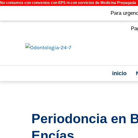
No contamos con convenios con EPS ni con servicios de Medicina Prepagada
Ir
al
Para urgenci
contenido
Paga
inicio
Periodoncia en 
Encías