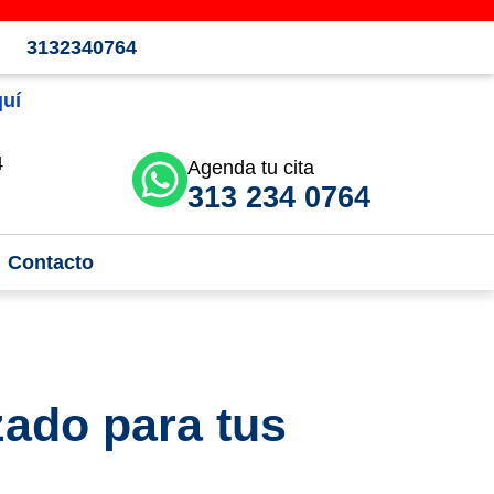
3132340764
quí
4
Agenda tu cita
313 234 0764
Contacto
ado para tus