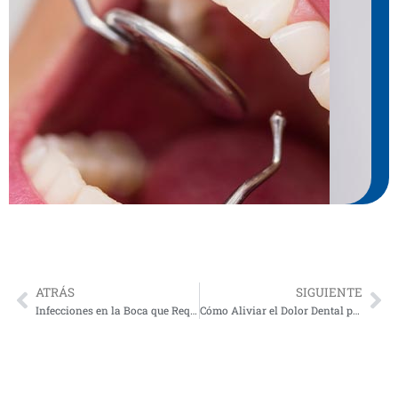
ATRÁS
SIGUIENTE
Prev
Ne
Infecciones en la Boca que Requieren Atención Dental Inmediata
Cómo Aliviar el Dolor Dental por Caries Antes de la Consulta de Urgencias