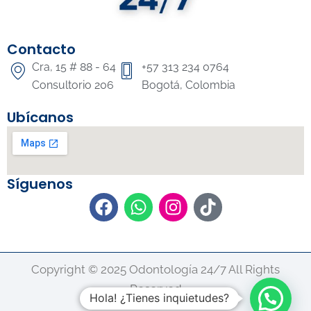
Contacto
Cra, 15 # 88 - 64
+57 313 234 0764
Consultorio 206
Bogotá, Colombia
Ubícanos
Síguenos
F
W
I
T
a
h
n
i
c
a
s
k
e
t
t
t
b
s
a
o
Copyright © 2025 Odontología 24/7 All Rights
o
a
g
k
Reserved
Hola! ¿Tienes inquietudes?
o
p
r