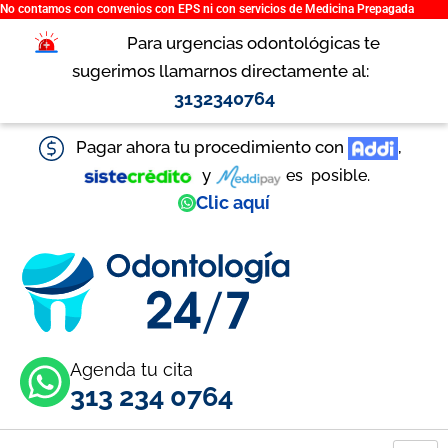
No contamos con convenios con EPS ni con servicios de Medicina Prepagada
Ir
al
Para urgencias odontológicas te
contenido
sugerimos llamarnos directamente al:
3132340764
Pagar ahora tu procedimiento con
,
y
es
posible.
Clic aquí
Agenda tu cita
313 234 0764