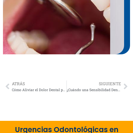
ATRÁS
SIGUIENTE
Prev
Ne
Cómo Aliviar el Dolor Dental por Caries Antes de la Consulta de Urgencias
¿Cuándo una Sensibilidad Dental Extrema Puede Convertirse en una Emergencia?
Urgencias Odontológicas en