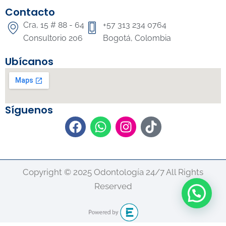
Contacto
Cra, 15 # 88 - 64
+57 313 234 0764
Consultorio 206
Bogotá, Colombia
Ubícanos
Síguenos
F
W
I
T
a
h
n
i
c
a
s
k
e
t
t
t
b
s
a
o
Copyright © 2025 Odontología 24/7 All Rights
o
a
g
k
Reserved
Hola! ¿Tienes inquietudes?
o
p
r
k
p
a
m