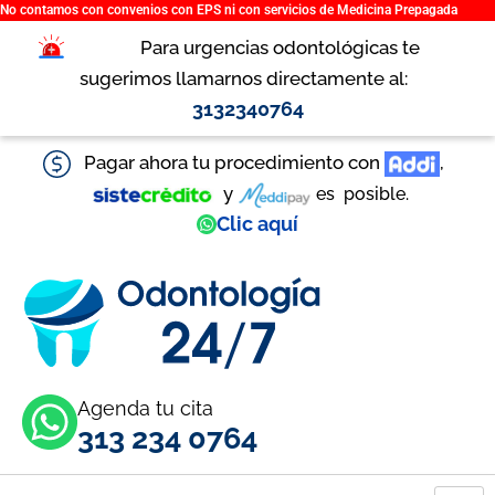
No contamos con convenios con EPS ni con servicios de Medicina Prepagada
Ir
al
Para urgencias odontológicas te
contenido
sugerimos llamarnos directamente al:
3132340764
Pagar ahora tu procedimiento con
,
y
es
posible.
Clic aquí
Agenda tu cita
313 234 0764